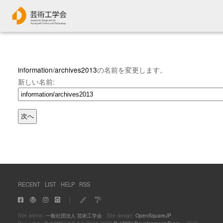
information/archives2013
の名前を変更します。
新しい名前:
RECENT
LIST
HELP
RSS
｜
Site admin:
一般社団法人 芸術工学会
Site design:
OpenSquareJP