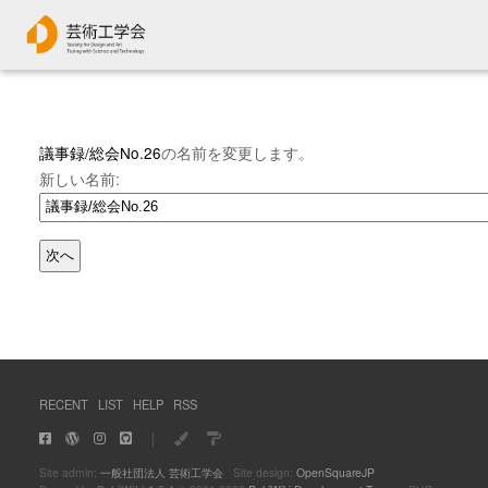
議事録/総会No.26
の名前を変更します。
新しい名前:
RECENT
LIST
HELP
RSS
｜
Site admin:
一般社団法人 芸術工学会
Site design:
OpenSquareJP