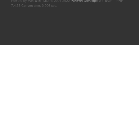
Powerd by
PukiWiki 1.5.4
© 2001-2022
PukiWiki Development Team
PHP
7.4.33 Convert time: 0.006 sec.