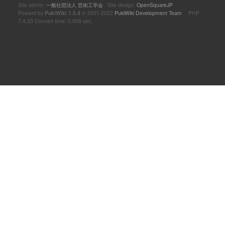
Site admin:
一般社団法人 芸術工学会
Site design:
OpenSquareJP
Powerd by
PukiWiki 1.5.4
© 2001-2022
PukiWiki Development Team
PHP
7.4.33 Convert time: 0.008 sec.