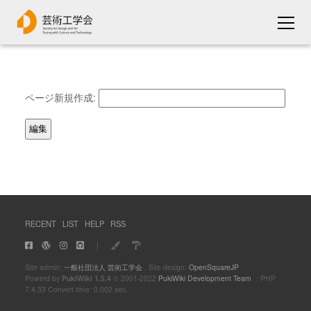
ページ新規作成:
RECENT
LIST
HELP
RSS
｜
Site admin:
一般社団法人 芸術工学会
Site design:
OpenSquareJP
Powerd by
PukiWiki 1.5.4
© 2001-2022
PukiWiki Development Team
PHP
7.4.33 Convert time: 0.002 sec.