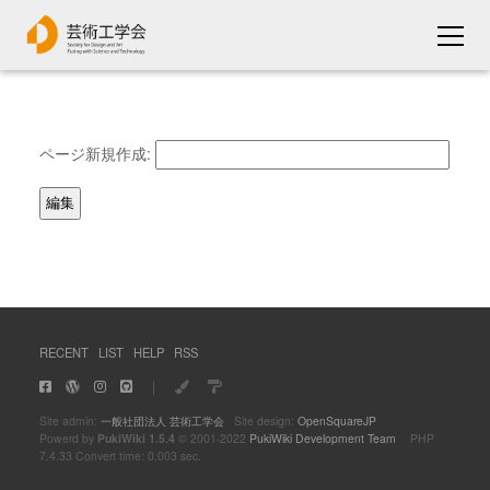
ページ新規作成:
RECENT
LIST
HELP
RSS
｜
Site admin:
一般社団法人 芸術工学会
Site design:
OpenSquareJP
Powerd by
PukiWiki 1.5.4
© 2001-2022
PukiWiki Development Team
PHP
7.4.33 Convert time: 0.003 sec.