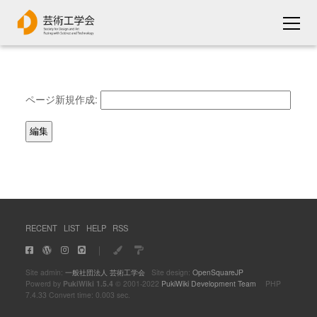
ページ新規作成:
RECENT
LIST
HELP
RSS
｜
Site admin:
一般社団法人 芸術工学会
Site design:
OpenSquareJP
Powerd by
PukiWiki 1.5.4
© 2001-2022
PukiWiki Development Team
PHP
7.4.33 Convert time: 0.003 sec.