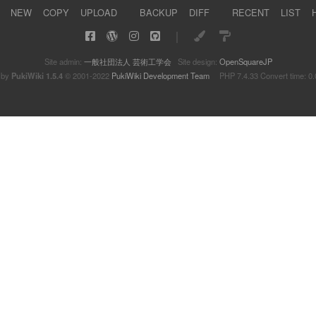
NEW
COPY
UPLOAD
BACKUP
DIFF
RECENT
LIST
｜
Site admin:
一般社団法人 芸術工学会
Site design:
OpenSquareJP
 by
PukiWiki 1.5.4
© 2001-2022
PukiWiki Development Team
PHP 7.4.33 Convert time: 0.