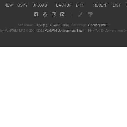
NEW
COPY
UPLOAD
BACKUP
DIFF
RECENT
LIST
｜
Site admin:
一般社団法人 芸術工学会
Site design:
OpenSquareJP
 by
PukiWiki 1.5.4
© 2001-2022
PukiWiki Development Team
PHP 7.4.33 Convert time: 0.