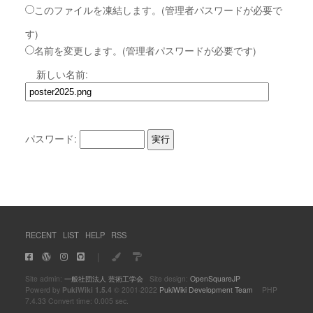
このファイルを凍結します。(管理者パスワードが必要で
す)
名前を変更します。(管理者パスワードが必要です)
新しい名前:
パスワード:
RECENT
LIST
HELP
RSS
｜
Site admin:
一般社団法人 芸術工学会
Site design:
OpenSquareJP
Powerd by
PukiWiki 1.5.4
© 2001-2022
PukiWiki Development Team
PHP
7.4.33 Convert time: 0.005 sec.