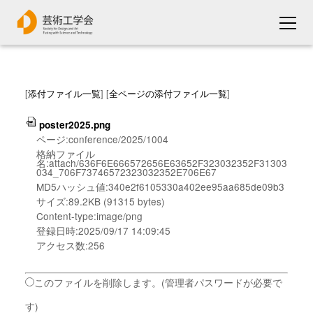
[
添付ファイル一覧
] [
全ページの添付ファイル一覧
]
poster2025.png
ページ:conference/2025/1004
格納ファイル
名:attach/636F6E666572656E63652F323032352F31303
034_706F73746572323032352E706E67
MD5ハッシュ値:340e2f6105330a402ee95aa685de09b3
サイズ:89.2KB (91315 bytes)
Content-type:image/png
登録日時:2025/09/17 14:09:45
アクセス数:256
このファイルを削除します。(管理者パスワードが必要で
す)