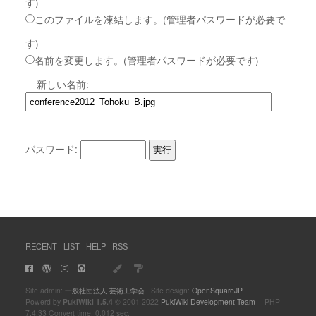
す)
このファイルを凍結します。(管理者パスワードが必要で
す)
名前を変更します。(管理者パスワードが必要です)
新しい名前:
パスワード:
RECENT
LIST
HELP
RSS
｜
Site admin:
一般社団法人 芸術工学会
Site design:
OpenSquareJP
Powerd by
PukiWiki 1.5.4
© 2001-2022
PukiWiki Development Team
PHP
7.4.33 Convert time: 0.012 sec.