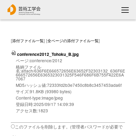
[
添付ファイル一覧
] [
全ページの添付ファイル一覧
]
conference2012_Tohoku_B.jpg
ページ:conference/2012
格納ファイル
名:attach/636F6E666572656E63652F32303132_636F6E
666572656E6365323031325F546F686F6B755F422E6A
7067
MD5ハッシュ値:72333fd2b3e7450c8b8c3457453ada6f
サイズ:91.8KB (93980 bytes)
Content-type:image/jpeg
登録日時:2025/09/17 14:09:39
アクセス数:1823
このファイルを削除します。(管理者パスワードが必要で