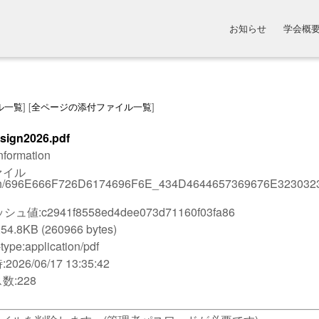
お知らせ
学会概
ル一覧
] [
全ページの添付ファイル一覧
]
ign2026.pdf
formation
ァイル
ch/696E666F726D6174696F6E_434D4644657369676E323032
ュ値:c2941f8558ed4dee073d71160f03fa86
4.8KB (260966 bytes)
type:application/pdf
026/06/17 13:35:42
数:228