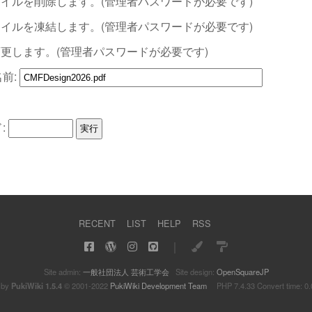
イルを削除します。(管理者パスワードが必要です)
イルを凍結します。(管理者パスワードが必要です)
更します。(管理者パスワードが必要です)
前:
:
RECENT
LIST
HELP
RSS
｜
Site admin:
一般社団法人 芸術工学会
Site design:
OpenSquareJP
 by
PukiWiki 1.5.4
© 2001-2022
PukiWiki Development Team
PHP 7.4.33 Convert time: 0.