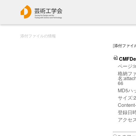
添付ファイルの情報
[
添付ファイ
CMFDes
ページ:in
格納フ
名:atta
66
MD5ハッシ
サイズ:25
Content-
登録日時:2
アクセス