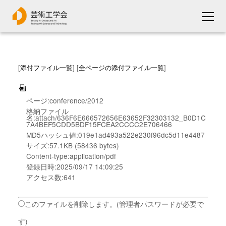
[
添付ファイル一覧
] [
全ページの添付ファイル一覧
]
ページ:conference/2012
格納ファイル
名:attach/636F6E666572656E63652F32303132_B0D1C
7A4BEF5CDD5BDF15FCEA2CCCC2E706466
MD5ハッシュ値:019e1ad493a522e230f96dc5d11e4487
サイズ:57.1KB (58436 bytes)
Content-type:application/pdf
登録日時:2025/09/17 14:09:25
アクセス数:641
このファイルを削除します。(管理者パスワードが必要で
す)