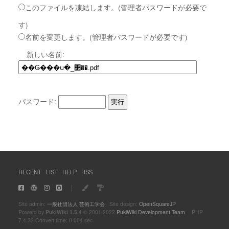
このファイルを凍結します。(管理者パスワードが必要で
す)
名前を変更します。(管理者パスワードが必要です)
新しい名前:
パスワード:
RECENT
LIST
HELP
RSS
｜
Site admin:
一般社団法人 芸術工学会
Site design:
OpenSquareJP
Powerd by
PukiWiki 1.5.4
© 2001-2022
PukiWiki Development Team
PHP
7.4.33 Convert time: 0.004 sec.