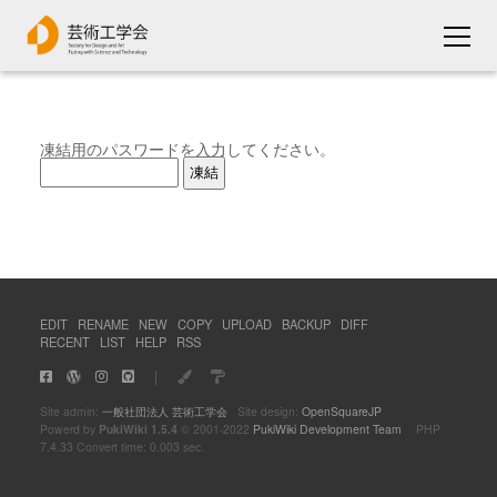
凍結用のパスワードを入力してください。
EDIT
RENAME
NEW
COPY
UPLOAD
BACKUP
DIFF
RECENT
LIST
HELP
RSS
｜
Site admin:
一般社団法人 芸術工学会
Site design:
OpenSquareJP
Powerd by
PukiWiki 1.5.4
© 2001-2022
PukiWiki Development Team
PHP
7.4.33 Convert time: 0.003 sec.