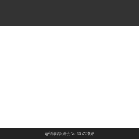
議事録/総会No.30
の凍結