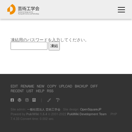
凍結用のパスワードを入力してください。
EDIT
RENAME
NEW
COPY
UPLOAD
BACKUP
DIFF
RECENT
LIST
HELP
RSS
｜
Site admin:
一般社団法人 芸術工学会
Site design:
OpenSquareJP
Powerd by
PukiWiki 1.5.4
© 2001-2022
PukiWiki Development Team
PHP
7.4.33 Convert time: 0.002 sec.