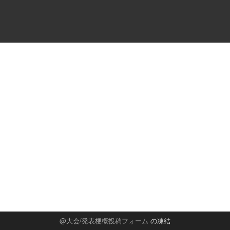
大会/発表梗概投稿フォーム
の凍結