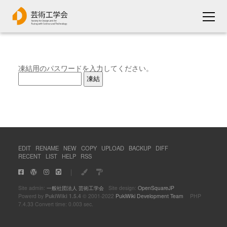
凍結用のパスワードを入力してください。
EDIT
RENAME
NEW
COPY
UPLOAD
BACKUP
DIFF
RECENT
LIST
HELP
RSS
｜
Site admin:
一般社団法人 芸術工学会
Site design:
OpenSquareJP
Powerd by
PukiWiki 1.5.4
© 2001-2022
PukiWiki Development Team
PHP
7.4.33 Convert time: 0.003 sec.