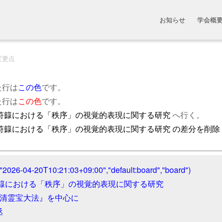
お知らせ
学会概
変更点
た行は
この色
です。
た行は
この色
です。
教符籙における「秩序」の視覚的表現に関する研究
へ行く。
教符籙における「秩序」の視覚的表現に関する研究 の差分を削除
"2026-04-20T10:21:03+09:00","default:board","board")
符籙における「秩序」の視覚的表現に関する研究
『上清霊宝大法』を中心に
丞