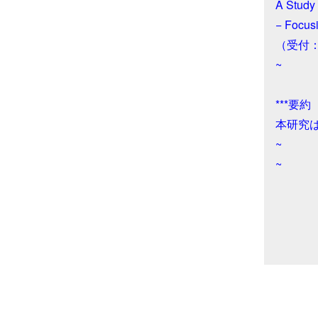
A Study 
− Focus
（受付：2
~
***要約
本研究
~
~