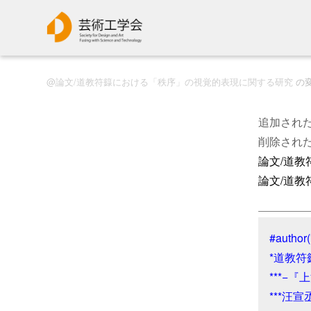
論文/道教符籙における「秩序」の視覚的表現に関する研究
の
追加され
削除され
論文/道
論文/道
#author(
*道教
***−
***汪宣