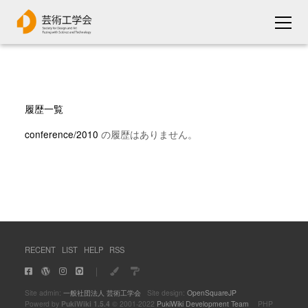
履歴一覧
conference/2010
の履歴はありません。
RECENT
LIST
HELP
RSS
｜
Site admin:
一般社団法人 芸術工学会
Site design:
OpenSquareJP
Powerd by
PukiWiki 1.5.4
© 2001-2022
PukiWiki Development Team
PHP