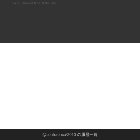
7.4.33 Convert time: 0.003 sec.
conference/2010
の履歴一覧