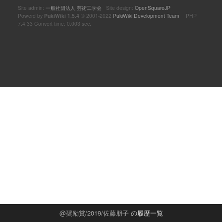
Site admin:
一般社団法人 芸術工学会
Site design:
OpenSquareJP
Powerd by
PukiWiki 1.5.4
© 2001-2022
PukiWiki Development Team
PHP
7.4.33 Convert time: 0.003 sec.
奨励賞/2019/佐藤朋子
の履歴一覧