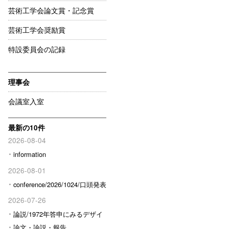
芸術工学会論文賞・記念賞
芸術工学会奨励賞
特設委員会の記録
理事会
会議室入室
最新の10件
2026-08-04
information
2026-08-01
conference/2026/1024/口頭発表
予定の方へ
2026-07-26
論説/1972年答申にみるデザイ
ン行政の転換と新しい論理形成
論文・論説・報告