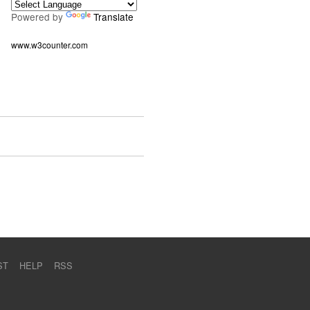
Powered by
Translate
www.w3counter.com
ST
HELP
RSS