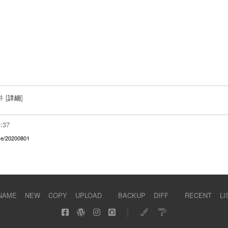
件
[
詳細
]
8:37
ce/20200801
NAME
NEW
COPY
UPLOAD
BACKUP
DIFF
RECENT
LI
｜