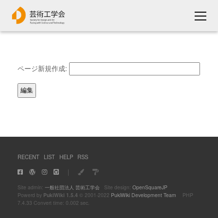
ページ新規作成:
RECENT
LIST
HELP
RSS
｜
Site admin:
一般社団法人 芸術工学会
Site design:
OpenSquareJP
Powerd by
PukiWiki 1.5.4
© 2001-2022
PukiWiki Development Team
PHP
7.4.33 Convert time: 0.002 sec.