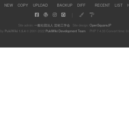
NEW
COPY
UPLOAD
BACKUP
DIFF
RECENT
LIST
｜
Site admin:
一般社団法人 芸術工学会
Site design:
OpenSquareJP
 by
PukiWiki 1.5.4
© 2001-2022
PukiWiki Development Team
PHP 7.4.33 Convert time: 0.