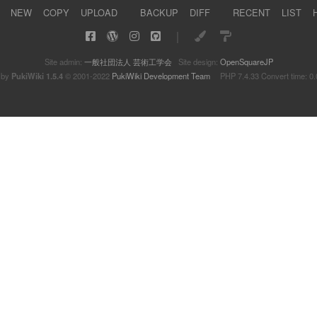
NEW
COPY
UPLOAD
BACKUP
DIFF
RECENT
LIST
｜
Site admin:
一般社団法人 芸術工学会
Site design:
OpenSquareJP
 by
PukiWiki 1.5.4
© 2001-2022
PukiWiki Development Team
PHP 7.4.33 Convert time: 0.