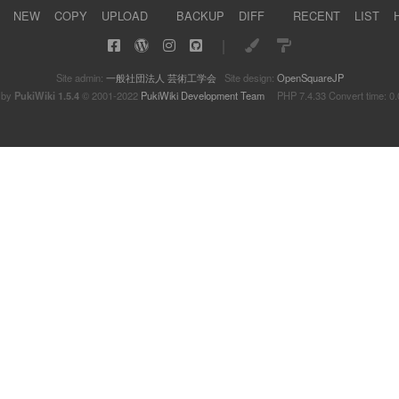
NEW
COPY
UPLOAD
BACKUP
DIFF
RECENT
LIST
｜
Site admin:
一般社団法人 芸術工学会
Site design:
OpenSquareJP
 by
PukiWiki 1.5.4
© 2001-2022
PukiWiki Development Team
PHP 7.4.33 Convert time: 0.