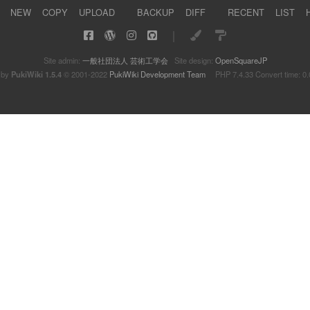
NEW
COPY
UPLOAD
BACKUP
DIFF
RECENT
LIST
｜
Site admin:
一般社団法人 芸術工学会
Site design:
OpenSquareJP
 by
PukiWiki 1.5.4
© 2001-2022
PukiWiki Development Team
PHP 7.4.33 Convert time: 0.