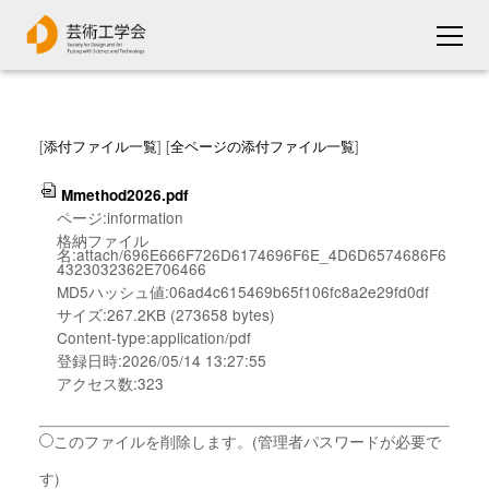
[
添付ファイル一覧
] [
全ページの添付ファイル一覧
]
Mmethod2026.pdf
ページ:information
格納ファイル
名:attach/696E666F726D6174696F6E_4D6D6574686F6
4323032362E706466
MD5ハッシュ値:06ad4c615469b65f106fc8a2e29fd0df
サイズ:267.2KB (273658 bytes)
Content-type:application/pdf
登録日時:2026/05/14 13:27:55
アクセス数:323
このファイルを削除します。(管理者パスワードが必要で
す)