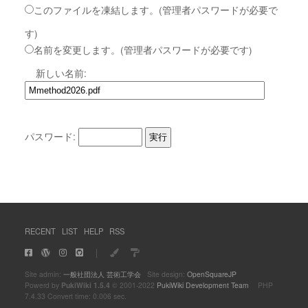
このファイルを凍結します。(管理者パスワードが必要で
す)
名前を変更します。(管理者パスワードが必要です)
新しい名前:
パスワード:
RECENT
LIST
HELP
RSS
｜
Site admin:
一般社団法人 芸術工学会
Site design:
OpenSquareJP
Powerd by
PukiWiki 1.5.4
© 2001-2022
PukiWiki Development Team
PHP
7.4.33 Convert time: 0.006 sec.