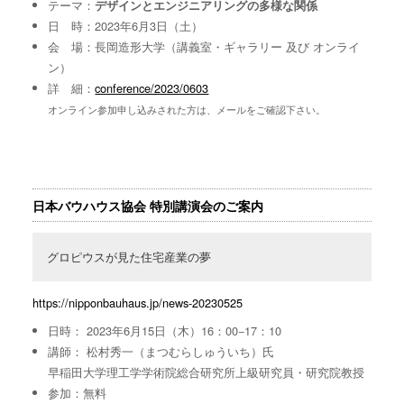
テーマ：
デザインとエンジニアリングの多様な関係
日 時：2023年6月3日（土）
会 場：長岡造形大学（講義室・ギャラリー 及び オンライ
ン）
詳 細：
conference/2023/0603
オンライン参加申し込みされた方は、メールをご確認下さい。
日本バウハウス協会 特別講演会のご案内
グロピウスが見た住宅産業の夢
https://nipponbauhaus.jp/news-20230525
日時： 2023年6月15日（木）16：00−17：10
講師： 松村秀一（まつむらしゅういち）氏
早稲田大学理工学学術院総合研究所上級研究員・研究院教授
参加：無料