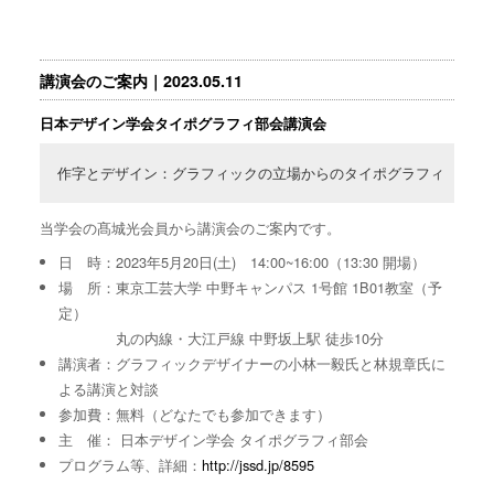
講演会のご案内｜2023.05.11
日本デザイン学会タイポグラフィ部会講演会
作字とデザイン：グラフィックの立場からのタイポグラフィ
当学会の髙城光会員から講演会のご案内です。
日 時：2023年5月20日(土) 14:00~16:00（13:30 開場）
場 所：東京工芸大学 中野キャンパス 1号館 1B01教室（予
定）
丸の内線・大江戸線 中野坂上駅 徒歩10分
講演者：グラフィックデザイナーの小林一毅氏と林規章氏に
よる講演と対談
参加費：無料（どなたでも参加できます）
主 催： 日本デザイン学会 タイポグラフィ部会
プログラム等、詳細：
http://jssd.jp/8595