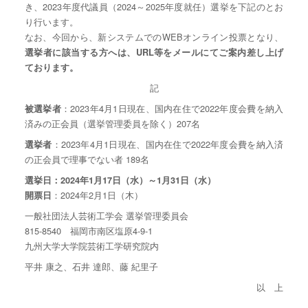
き、2023年度代議員（2024～2025年度就任）選挙を下記のとお
り行います。
なお、今回から、新システムでのWEBオンライン投票となり、
選挙者に該当する方へは、URL等をメールにてご案内差し上げ
ております。
記
：2023年4月1日現在、国内在住で2022年度会費を納入
被選挙者
済みの正会員（選挙管理委員を除く）207名
：2023年4月1日現在、国内在住で2022年度会費を納入済
選挙者
の正会員で理事でない者 189名
選挙日：2024年1月17日（水）～1月31日（水）
：2024年2月1日（木）
開票日
一般社団法人芸術工学会 選挙管理委員会
815-8540 福岡市南区塩原4-9-1
九州大学大学院芸術工学研究院内
平井 康之、石井 達郎、藤 紀里子
以 上