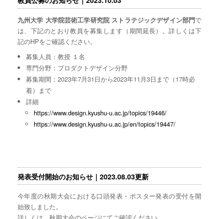
で
九州大学 大学院芸術工学研究院 ストラテジックデザイン部門
は、下記のとおり教員を募集します（期間延長）。詳しくは下
記のHPをご確認ください。
募集人員：教授 １名
専門分野：プロダクトデザイン分野
募集期間：2023年7月31日から2023年11月3日まで（17時必
着）まで
詳細
https://www.design.kyushu-u.ac.jp/topics/19446/
https://www.design.kyushu-u.ac.jp/en/topics/19447/
発表受付開始のお知らせ｜2023.08.03更新
今年度の秋期大会における口頭発表・ポスター発表の受付を開
始致しました。
詳しくは、秋期大会のページにてご確認ください。