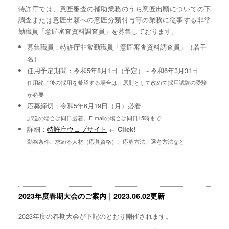
特許庁では、意匠審査の補助業務のうち意匠出願についての下
調査または意匠出願への意匠分類付与等の業務に従事する非常
勤職員「意匠審査資料調査員」を募集しております。
募集職員：特許庁非常勤職員「意匠審査資料調査員」（若干
名）
任用予定期間：令和5年8月1日（予定）～令和6年3月31日
任用終了後の採用を希望する場合は、原則として改めて採用試験の受験
が必要
応募締切：令和5年6月19日（月）必着
郵送の場合は同日必着。E-mailの場合は同日15時まで
詳細：
特許庁ウェブサイト
← Click!
勤務条件、求める人材（応募資格）、応募方法、選考方法など
2023年度春期大会のご案内｜2023.06.02更新
2023年度の春期大会が下記のとおり開催されます。