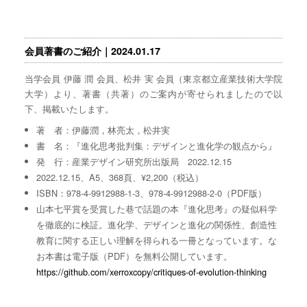
会員著書のご紹介｜2024.01.17
当学会員 伊藤 潤 会員、松井 実 会員（東京都立産業技術大学院
大学）より、著書（共著）のご案内が寄せられましたので以
下、掲載いたします。
著 者：伊藤潤，林亮太，松井実
書 名：『進化思考批判集：デザインと進化学の観点から』
発 行：産業デザイン研究所出版局 2022.12.15
2022.12.15、A5、368頁、¥2,200（税込）
ISBN：978-4-9912988-1-3、978-4-9912988-2-0（PDF版）
山本七平賞を受賞した巷で話題の本『進化思考』の疑似科学
を徹底的に検証。進化学、デザインと進化の関係性、創造性
教育に関する正しい理解を得られる一冊となっています。な
お本書は電子版（PDF）を無料公開しています。
https://github.com/xerroxcopy/critiques-of-evolution-thinking