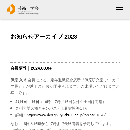
お知らせアーカイブ 2023
会員情報｜2024.03.04
会員による「定年退職記念展示『伊原研究室 アーカイ
伊原 久裕
ブ展』」が以下のとおり開催されます。ご来場いただけますと
幸いです。
（10時−17時／16日以外の土日は閉場）
3月4日 − 16日
九州大学大橋キャンパス・印刷実験等２階
詳細：
https://www.design.kyushu-u.ac.jp/topics/21678/
なお、16日の16時から17時まで最終講義を予定しています。
いずれもどなたでもご覧、ご聴講できます。