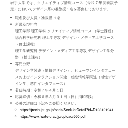
岩手大学では、クリエイティブ情報コース（令和７年度新設予
定）においてデザイン系の准教授１名を募集しております。
職名及び人員：准教授 １名
所属及び担当
理工学部 理工学科 クリエイティブ情報コース （学士課程）
総合科学研究科 理工学専攻 デザイン・メディア工学コース
（修士課程）
理工学研究科 デザイン・メディア工学専攻 デザイン工学分
野 （博士課程）
専門分野
デザイン学関連（情報デザイン）、ヒューマンインタフェー
スおよびインタラクション関連、感性情報学関連（感性デザ
イン学、感性インタフェース）
着任時期：令和７年４月１日
応募締切：令和６年３月３１日（日）消印有効
公募の詳細は下記をご参照ください。
https://jrecin.jst.go.jp/seek/SeekJorDetail?id=D123121941
https://www.iwate-u.ac.jp/upload/560.pdf