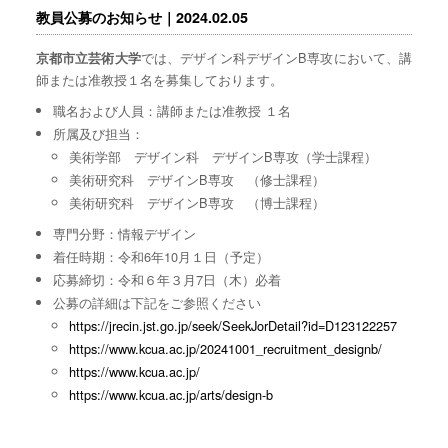
教員公募のお知らせ｜2024.02.05
では、デザイン科デザインB専攻において、講
京都市立芸術大学
師または准教授１名を募集しております。
職名および人員：講師または准教授 １名
所属及び担当：
美術学部 デザイン科 デザインB専攻（学士課程）
美術研究科 デザインB専攻 （修士課程）
美術研究科 デザインB専攻 （博士課程）
専門分野：情報デザイン
着任時期：令和6年10月１日（予定）
応募締切：令和６年３月7日（木）必着
公募の詳細は下記をご参照ください
https://jrecin.jst.go.jp/seek/SeekJorDetail?id=D123122257
https://www.kcua.ac.jp/20241001_recruitment_designb/
https://www.kcua.ac.jp/
https://www.kcua.ac.jp/arts/design-b