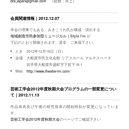
dra.japan@gmail.com
（総務：井上）
会員関連情報｜2012.12.07
本会の理事でもある、みきこうわ氏が構成・演出する
が
地域創造市民参加型ミュージカル｜Style I'm
下記のとおり開催されます。是非、ご来場下さい。
とき 2012年12月16日（日）
会場 大船渡市民文化会館 リアスホール マルチスペース
岩手県大船渡市盛町字下舘下18-1
Web
http://www.theater-im.com/
芸術工学会2012年度秋期大会プログラムの一部変更につい
て｜2012.11.13
作品発表及び午後の研究発表の開始時刻が変更になっていま
す。
芸術工学会2012年度秋期大会
のページでご確認下さい