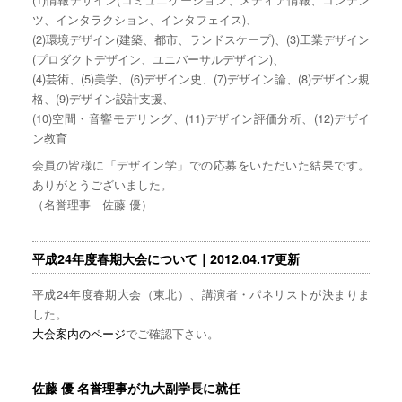
ツ、インタラクション、インタフェイス)、
(2)環境デザイン(建築、都市、ランドスケープ)、(3)工業デザイン
(プロダクトデザイン、ユニバーサルデザイン)、
(4)芸術、(5)美学、(6)デザイン史、(7)デザイン論、(8)デザイン規
格、(9)デザイン設計支援、
(10)空間・音響モデリング、(11)デザイン評価分析、(12)デザイ
ン教育
会員の皆様に「デザイン学」での応募をいただいた結果です。
ありがとうございました。
（名誉理事 佐藤 優）
平成24年度春期大会について｜2012.04.17更新
平成24年度春期大会（東北）、講演者・パネリストが決まりま
した。
大会案内のページ
でご確認下さい。
佐藤 優 名誉理事が九大副学長に就任