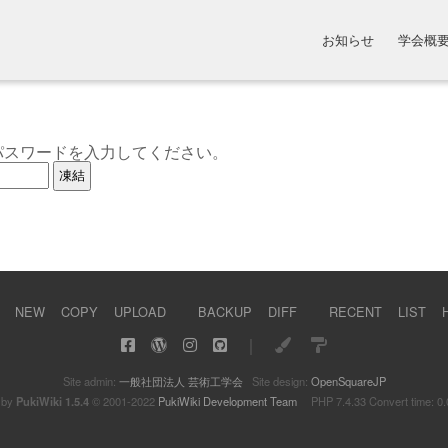
お知らせ
学会概
パスワードを入力してください。
NEW
COPY
UPLOAD
BACKUP
DIFF
RECENT
LIST
｜
Site admin:
一般社団法人 芸術工学会
Site design:
OpenSquareJP
 by
PukiWiki 1.5.4
© 2001-2022
PukiWiki Development Team
PHP 7.4.33 Convert time: 0.