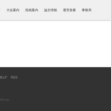
要
大会案内
投稿案内
論文情報
運営覚書
事務局
HELP
RSS
004 sec.