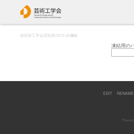
芸術工学会奨励賞/2015
の凍結
凍結用の
EDIT
RENAME
Powerd