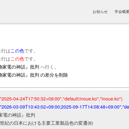
お知らせ
学会概
た行は
この色
です。
た行は
この色
です。
物家電の神話』批判
へ行く。
物家電の神話』批判 の差分を削除
"2025-04-24T17:50:32+09:00","default:inoue.ko","inoue.ko")
("2026-03-09T10:43:02+09:00;2025-09-17T14:08:48+09:00","defa
家電の神話』批判

 20 世紀の日本における主要工業製品色の変遷(6)
