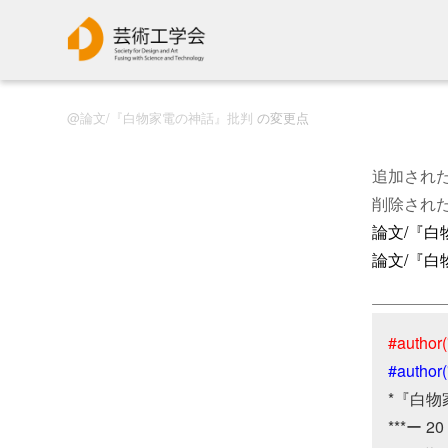
論文/『白物家電の神話』批判
の変更点
追加され
削除され
論文/『白
論文/『白
#author(
#author
*『白物
***ー