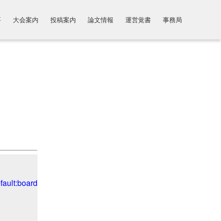
要
大会案内
投稿案内
論文情報
運営覚書
事務局
ult:board","board")