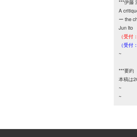
***伊藤 
A critiq
ー the ch
（受付：20
（受付：20
~

***要約

本稿は
~
