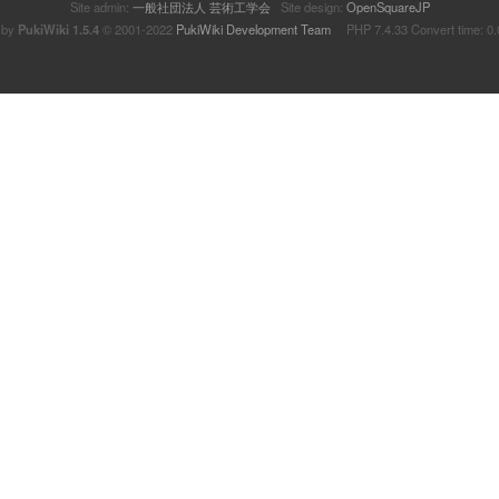
Site admin:
一般社団法人 芸術工学会
Site design:
OpenSquareJP
 by
PukiWiki 1.5.4
© 2001-2022
PukiWiki Development Team
PHP 7.4.33 Convert time: 0.