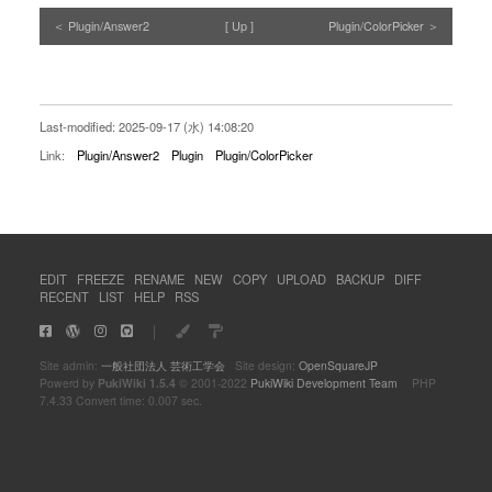
Plugin/Answer2
Up
Plugin/ColorPicker
Last-modified: 2025-09-17 (水) 14:08:20
Link:
Plugin/Answer2
Plugin
Plugin/ColorPicker
EDIT
FREEZE
RENAME
NEW
COPY
UPLOAD
BACKUP
DIFF
RECENT
LIST
HELP
RSS
｜
Site admin:
一般社団法人 芸術工学会
Site design:
OpenSquareJP
Powerd by
PukiWiki 1.5.4
© 2001-2022
PukiWiki Development Team
PHP
7.4.33 Convert time: 0.007 sec.