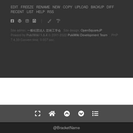
EDIT
FREEZE
RENAME
NEW
COPY
UPLOAD
BACKUP
DIFF
RECENT
LIST
HELP
RSS
｜
Site admin:
一般社団法人 芸術工学会
Site design:
OpenSquareJP
Powerd by
PukiWiki 1.5.4
© 2001-2022
PukiWiki Development Team
PHP
7.4.33 Convert time: 0.007 sec.
BracketName