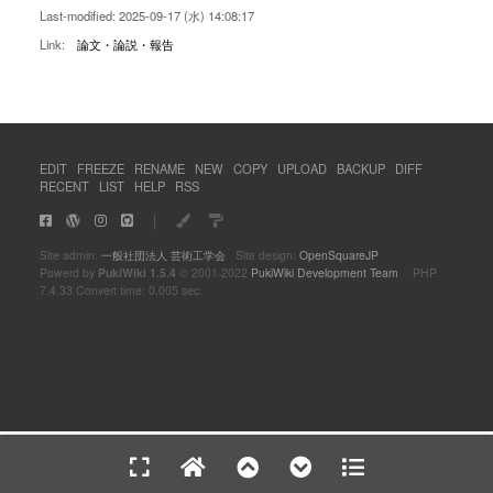
Last-modified: 2025-09-17 (水) 14:08:17
Link:
論文・論説・報告
EDIT
FREEZE
RENAME
NEW
COPY
UPLOAD
BACKUP
DIFF
RECENT
LIST
HELP
RSS
｜
Site admin:
一般社団法人 芸術工学会
Site design:
OpenSquareJP
Powerd by
PukiWiki 1.5.4
© 2001-2022
PukiWiki Development Team
PHP
7.4.33 Convert time: 0.005 sec.