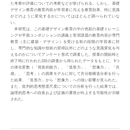
た考察や評価についての考察などが挙げられる。しかし、基礎
デザイン教育の教育内容が学習者に与える教育効果、特に意識
がどのように変化するかについてはほとんど調べられていな
い。
本研究は、この基礎デザイン教育の中の色彩の基礎トレーニ
ングや平面コンポジションの講義と実習課題の教育内容が専門
教育（主に建築・デザイン）を受ける前の段階の学習者に対
し、専門的な知識や技術の習得以外にどのような意識変化を与
えるのかについてアンケート形式で調査した。授業の開始時と
終了時に行われた2回の調査から得られたデータをもとに、5つ
の潜在変数（「視覚的能力」、「造形力」、「想像力」、「共
感」、「思考」）の因果モデルに対して共分散構造分析を行っ
た結果、「造形力」から「想像力」への強い影響が見られた。
また、批判的思考態度尺度についての分析を行った結果では、
論理的思考への自覚および証拠の重視が向上する可能性が示唆
された。